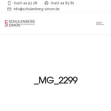
(040) 44 93 28
(040) 44 83 81
info@schulenberg-simon.de
_MG_2299